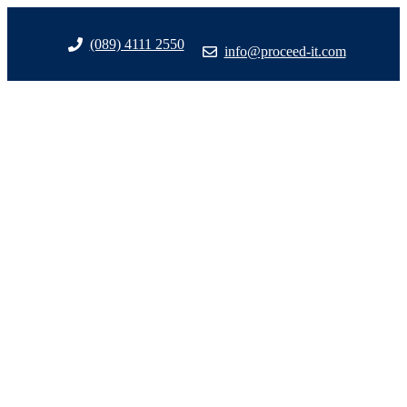
Zum
Inhalt
(089) 4111 2550
info@proceed-it.com
springen