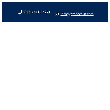
Zum
Inhalt
(089) 4111 2550
info@proceed-it.com
springen