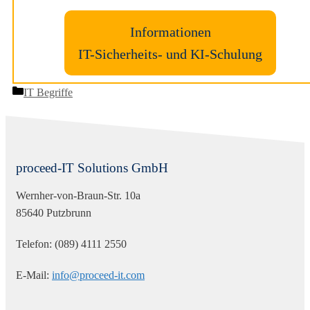
Informationen
IT-Sicherheits- und KI-Schulung
Kategorien
IT Begriffe
proceed-IT Solutions GmbH
Wernher-von-Braun-Str. 10a
85640 Putzbrunn
Telefon: (089) 4111 2550
E-Mail:
info@proceed-it.com