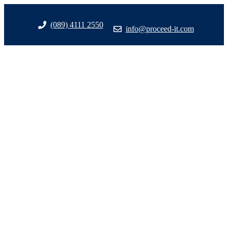
Zum
Inhalt
(089) 4111 2550
info@proceed-it.com
springen