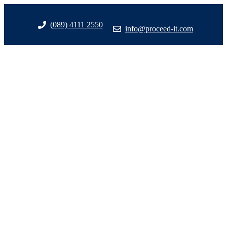
Zum
Inhalt
(089) 4111 2550
info@proceed-it.com
springen