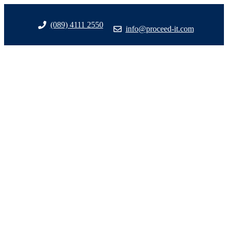
Zum
Inhalt
(089) 4111 2550
info@proceed-it.com
springen